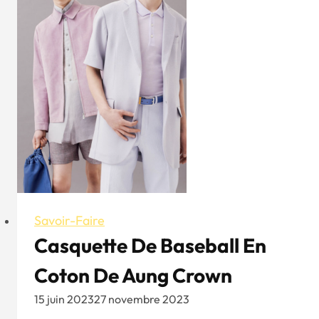
parfait
:
un
guide
sur
l'histoire,
les
styles
et
les
astuces
Savoir-Faire
Casquette De Baseball En
Coton De Aung Crown
15 juin 2023
27 novembre 2023