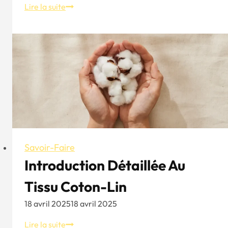
Casquette
Lire la suite
de
baseball
en
coton
de
Aung
Crown
Savoir-Faire
Introduction Détaillée Au
Tissu Coton-Lin
18 avril 2025
18 avril 2025
Introduction
Lire la suite