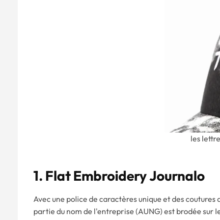
les lett
1.
F
Lat
E
Mbro
Ide
Ry
Journal
O
Avec une police de caractères unique et des coutures d
partie du nom de l'entreprise (AUNG) est brodée sur l