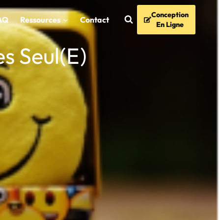
Conception
AQ
Ressources
Contact
En Ligne
s Seul(e)