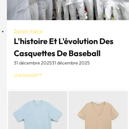
Savoir-Faire
L'histoire Et L'évolution Des
Casquettes De Baseball
31 décembre 2025
31 décembre 2025
L'histoire
Lire la suite
et
l'évolution
des
casquettes
de
baseball