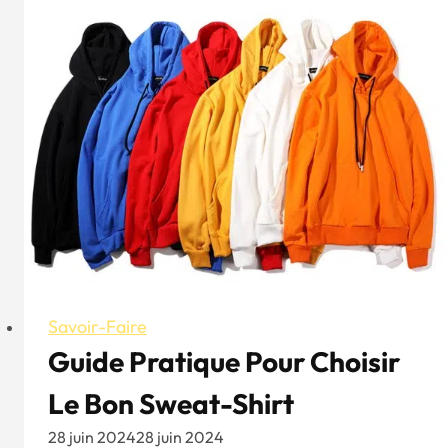
:
Le
coton,
le
coton
peigné
et
le
coton
mercerisé
expliqués
Savoir-Faire
Guide Pratique Pour Choisir
Le Bon Sweat-Shirt
28 juin 2024
28 juin 2024