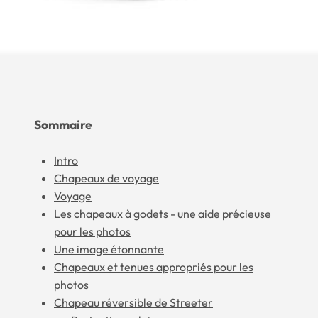
Sommaire
Intro
Chapeaux de voyage
Voyage
Les chapeaux à godets - une aide précieuse
pour les photos
Une image étonnante
Chapeaux et tenues appropriés pour les
photos
Chapeau réversible de Streeter