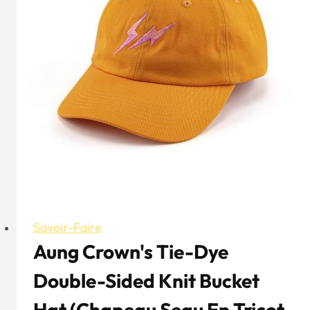
casquette
intemporelle
Trucker
à
6
panneaux
Savoir-Faire
Aung Crown's Tie-Dye
Double-Sided Knit Bucket
Hat (Chapeau Seau En Tricot