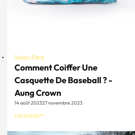
la
forme
de
votre
visage
Savoir-Faire
Comment Coiffer Une
Casquette De Baseball ? -
Aung Crown
14 août 2023
27 novembre 2023
Comment
Lire la suite
coiffer
une