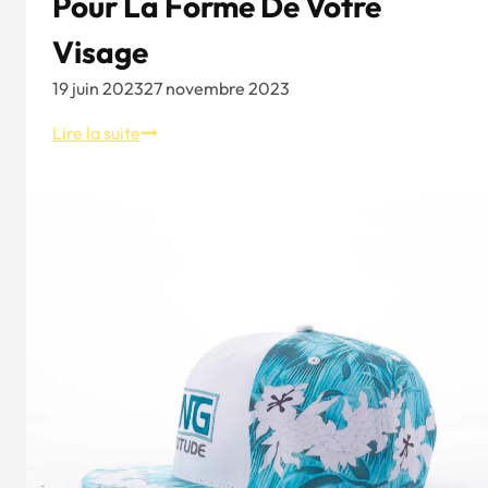
Pour La Forme De Votre
face)
Visage
19 juin 2023
27 novembre 2023
Aung
Lire la suite
Crown
Cotton
Twill
Baseball
Cap
-
Trouvez
la
bonne
casquette
de
baseball
pour