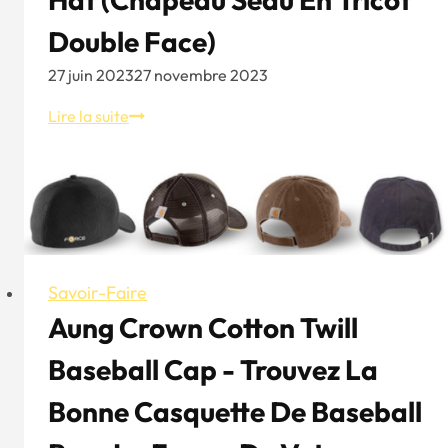
Double Face)
27 juin 2023
27 novembre 2023
Aung
Lire la suite
Crown's
Tie-
Dye
Double-
Sided
Knit
Bucket
Savoir-Faire
Hat
Aung Crown Cotton Twill
(Chapeau
Baseball Cap - Trouvez La
seau
en
Bonne Casquette De Baseball
tricot
double