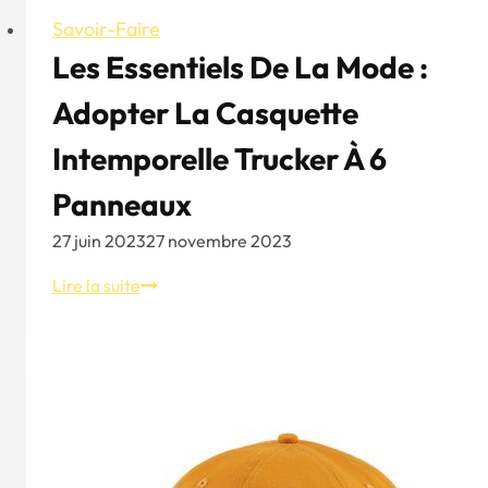
Savoir-Faire
Les Essentiels De La Mode :
Adopter La Casquette
Intemporelle Trucker À 6
Panneaux
27 juin 2023
27 novembre 2023
Les
Lire la suite
essentiels
de
la
mode
:
Adopter
la