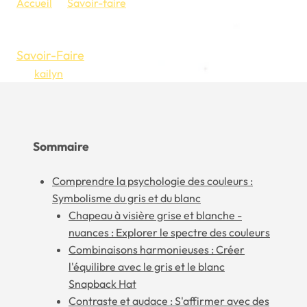
Accueil
Savoir-faire
Chapeau à visière grise et blanche : Le pouvoir des
couleurs dans la mode des chapeaux à visière grise
Savoir-Faire
Par
kailyn
4 juin 2023
27 novembre 2023
Sommaire
Comprendre la psychologie des couleurs :
Symbolisme du gris et du blanc
Chapeau à visière grise et blanche -
nuances : Explorer le spectre des couleurs
Combinaisons harmonieuses : Créer
l'équilibre avec le gris et le blanc
Snapback Hat
Contraste et audace : S'affirmer avec des