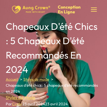
Skip
Conception
to
En Ligne
content
Chapeaux D'été Chics
: 5 Chapeaux D'été
Recommandés En
2024
Accueil
Styles de mode
Chapeaux d'été chics : 5 chapeaux d'été recommandés
en 2024
Styles De Mode
Par
Cindy
23 avril 2024
23 avril 2024