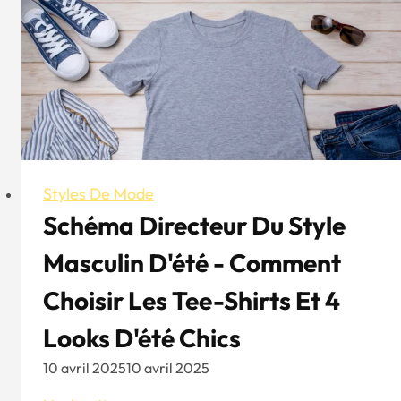
sweatshirts,
de
l'histoire
aux
styles
de
base
Styles De Mode
Schéma Directeur Du Style
Masculin D'été - Comment
Choisir Les Tee-Shirts Et 4
Looks D'été Chics
10 avril 2025
10 avril 2025