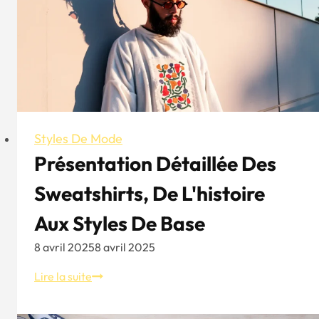
de
vêtements
les
plus
populaires
en
Australie
Styles De Mode
Présentation Détaillée Des
Sweatshirts, De L'histoire
Aux Styles De Base
8 avril 2025
8 avril 2025
Présentation
Lire la suite
détaillée
des