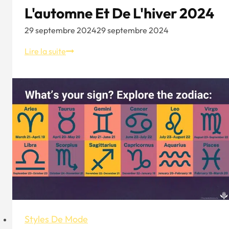
L'automne Et De L'hiver 2024
29 septembre 2024
29 septembre 2024
Chapeaux
Lire la suite
bonnets
à
oreillettes
:
la
tendance
de
l'automne
et
de
l'hiver
2024
Styles De Mode