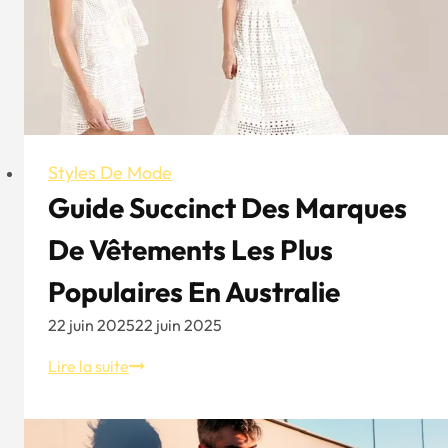
Styles De Mode
Guide Succinct Des Marques
De Vêtements Les Plus
Populaires En Australie
22 juin 2025
22 juin 2025
Guide
Lire la suite
succinct
des
marques