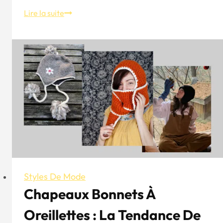
Tendance
Lire la suite
mode
printemps-
été
-
Adopter
le
renouveau
du
pois
Styles De Mode
Chapeaux Bonnets À
Oreillettes : La Tendance De