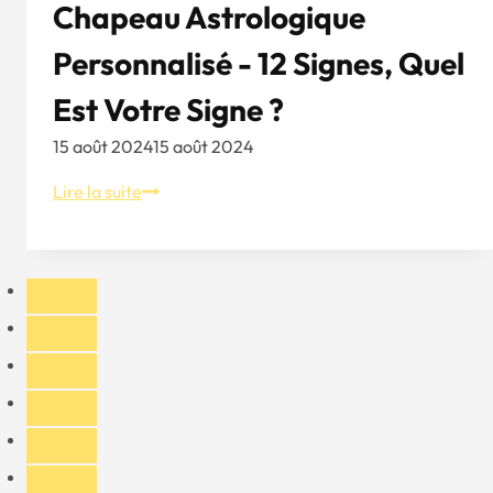
Chapeau Astrologique
Personnalisé - 12 Signes, Quel
Est Votre Signe ?
15 août 2024
15 août 2024
Chapeau
Lire la suite
astrologique
personnalisé
-
12
signes,
quel
est
votre
signe
?