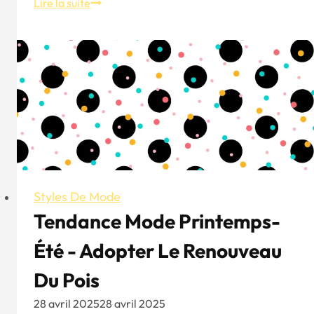
Schéma
Lire la suite
directeur
du
style
masculin
d'été
-
Comment
choisir
les
tee-
shirts
Styles De Mode
et
Tendance Mode Printemps-
4
Été - Adopter Le Renouveau
looks
d'été
Du Pois
chics
28 avril 2025
28 avril 2025