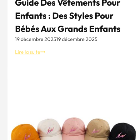
Guide Des Vêtements Pour
Enfants : Des Styles Pour
Bébés Aux Grands Enfants
19 décembre 2025
19 décembre 2025
Guide
Lire la suite
des
vêtements
pour
enfants
:
des
styles
pour
bébés
aux
grands