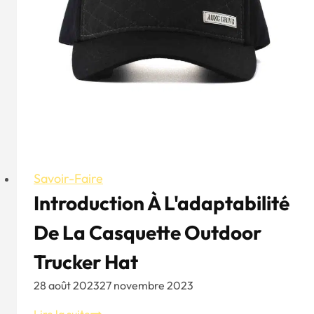
à
6
panneaux
Savoir-Faire
Introduction À L'adaptabilité
De La Casquette Outdoor
Trucker Hat
28 août 2023
27 novembre 2023
Introduction