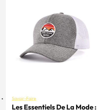
-
La
différence
entre
les
casquettes
à
profil
haut
et
à
profil
bas
Savoir-Faire
Les Essentiels De La Mode :