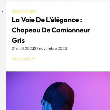
Savoir-Faire
La Voie De L'élégance :
Chapeau De Camionneur
Gris
21 août 2023
27 novembre 2023
La
Lire la suite
voie
de
l'élégance
:
Chapeau
de
camionneur
gris