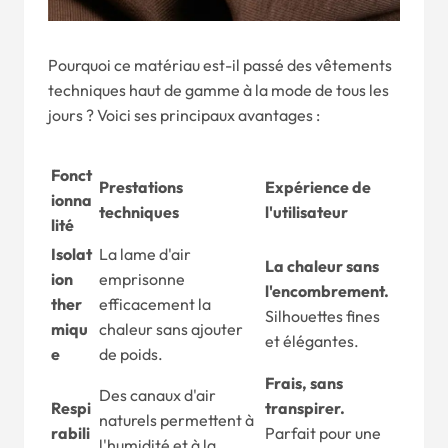
Pourquoi ce matériau est-il passé des vêtements
techniques haut de gamme à la mode de tous les
jours ? Voici ses principaux avantages :
Fonct
Prestations
Expérience de
ionna
techniques
l'utilisateur
lité
Isolat
La lame d'air
La chaleur sans
ion
emprisonne
l'encombrement.
ther
efficacement la
Silhouettes fines
miqu
chaleur sans ajouter
et élégantes.
e
de poids.
Frais, sans
Des canaux d'air
Respi
transpirer.
naturels permettent à
rabili
Parfait pour une
l'humidité et à la