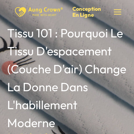
Skip
Conception
to
En Ligne
content
Tissu 101 : Pourquoi Le
Tissu D'espacement
(couche D'air) Change
La Donne Dans
L'habillement
Moderne