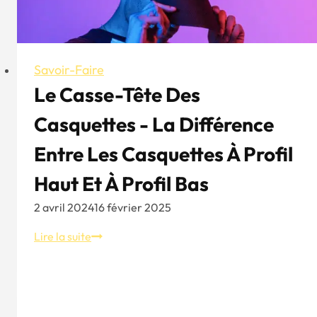
Savoir-Faire
Le Casse-Tête Des
Casquettes - La Différence
Entre Les Casquettes À Profil
Haut Et À Profil Bas
2 avril 2024
16 février 2025
Le
Lire la suite
casse-
tête
des
casquettes